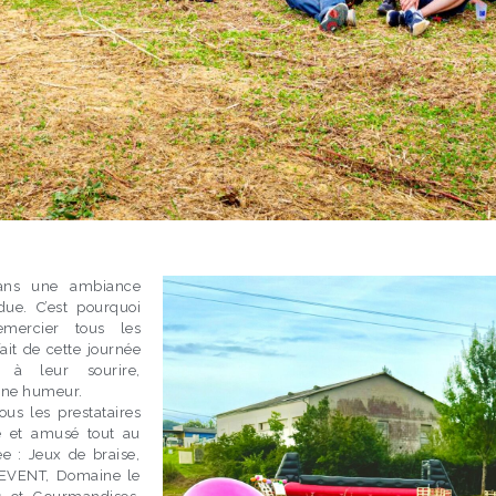
dans une ambiance
due. C’est pourquoi
mercier tous les
fait de cette journée
 à leur sourire,
onne humeur.
us les prestataires
é et amusé tout au
ée : Jeux de braise,
 EVENT, Domaine le