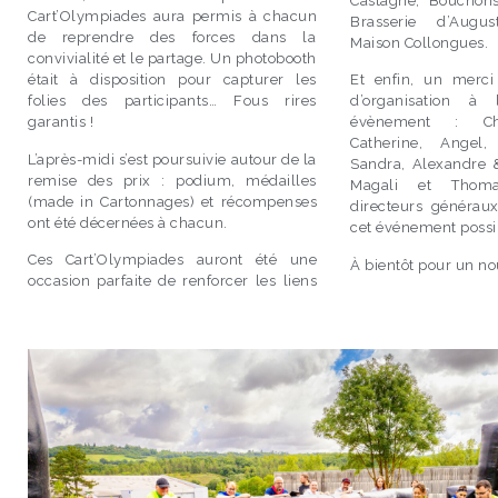
Castagné, Bouchon
Cart’Olympiades aura permis à chacun
Brasserie d’Augus
de reprendre des forces dans la
Maison Collongues.
convivialité et le partage. Un photobooth
était à disposition pour capturer les
Et enfin, un merci
folies des participants… Fous rires
d’organisation à l
garantis !
évènement : Char
Catherine, Angel,
L’après-midi s’est poursuivie autour de la
Sandra, Alexandre &
remise des prix : podium, médailles
Magali et Thom
(made in Cartonnages) et récompenses
directeurs générau
ont été décernées à chacun.
cet événement possib
Ces Cart’Olympiades auront été une
À bientôt pour un no
occasion parfaite de renforcer les liens