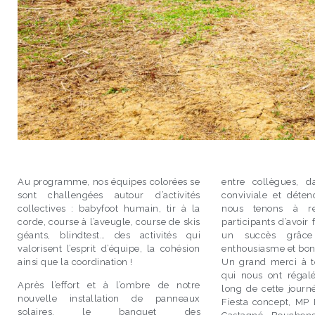
Au programme, nos équipes colorées se
entre collègues, 
sont challengées autour d’activités
conviviale et déten
collectives : babyfoot humain, tir à la
nous tenons à re
corde, course à l’aveugle, course de skis
participants d’avoir 
géants, blindtest… des activités qui
un succès grâce
valorisent l’esprit d’équipe, la cohésion
enthousiasme et b
ainsi que la coordination !
Un grand merci à to
qui nous ont régal
Après l’effort et à l’ombre de notre
long de cette journ
nouvelle installation de panneaux
Fiesta concept, MP
solaires, le banquet des