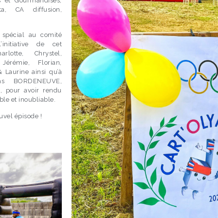
s et Gourmandises,
ta, CA diffusion,
 spécial au comité
’initiative de cet
lotte, Chrystel,
 Jérémie, Florian,
 Laurine ainsi qu’à
as BORDENEUVE,
x, pour avoir rendu
le et inoubliable.
uvel épisode !