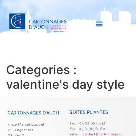
Categories :
valentine's day style
BOÎTES PLIANTES
CARTONNAGES D’AUCH
Tél. : 05 62 60 63 12
5 rue Marcel Luquet
Fax : 05 62 63 61 60
Z.I. Engachies
email :
contact@cartonnages-
BP 30517